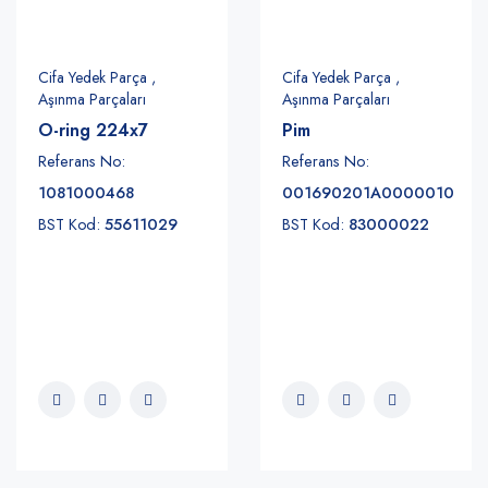
Cifa Yedek Parça ,
Cifa Yedek Parça ,
Aşınma Parçaları
Aşınma Parçaları
O-ring 224x7
Pim
Referans No:
Referans No:
1081000468
001690201A0000010
BST Kod:
55611029
BST Kod:
83000022