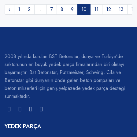
‹
1
2
...
7
8
9
10
11
12
13
14
2008 yılında kurulan BST Betonstar, dünya ve Türkiye’de
sektörünün en büyük yedek parça firmalarından biri olmayı
başarmıştır. Bst Betonstar, Putzmeister, Schwing, Cifa ve
Betonstar gibi dünyanın önde gelen beton pompaları ve
beton mikserleri için geniş yelpazede yedek parça desteği
sunmaktadır.
YEDEK PARÇA